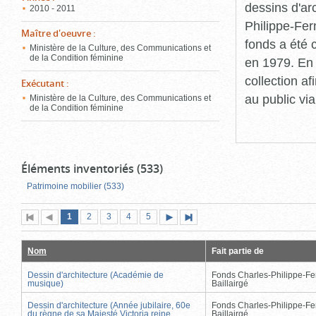
dessins d'ar
2010 - 2011
Philippe-Fer
Maître d'oeuvre
:
fonds a été c
Ministère de la Culture, des Communications et
de la Condition féminine
en 1979. En 
collection a
Exécutant
:
au public vi
Ministère de la Culture, des Communications et
de la Condition féminine
Éléments inventoriés (533)
Patrimoine mobilier (533)
Page
(page
Page
Page
Page
Page
1
Première
2
Page
3
4
5
Page
Dernière
actuelle)
page
précédente
suivante
page
Nom
Fait partie de
Dessin d'architecture (Académie de
Fonds Charles-Philippe-Fe
musique)
Baillairgé
Dessin d'architecture (Année jubilaire, 60e
Fonds Charles-Philippe-Fe
du règne de sa Majesté Victoria reine
Baillairgé