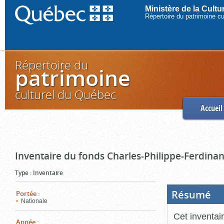
Ministère de la Cult
Répertoire du patrimoine c
Répertoire du
patrimoine
culturel du Québec
Accueil
Inventaire du fonds Charles-Philippe-Ferdinan
Type
:
Inventaire
Résumé
(Boi
Portée
:
ouve
Nationale
cliq
pou
Cet inventai
ferm
Année
: