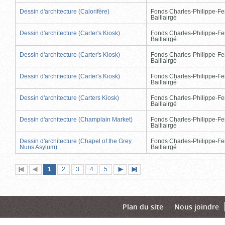
Dessin d'architecture (Calorifère)
Fonds Charles-Philippe-Fe
Baillairgé
Dessin d'architecture (Carter's Kiosk)
Fonds Charles-Philippe-Fe
Baillairgé
Dessin d'architecture (Carter's Kiosk)
Fonds Charles-Philippe-Fe
Baillairgé
Dessin d'architecture (Carter's Kiosk)
Fonds Charles-Philippe-Fe
Baillairgé
Dessin d'architecture (Carters Kiosk)
Fonds Charles-Philippe-Fe
Baillairgé
Dessin d'architecture (Champlain Market)
Fonds Charles-Philippe-Fe
Baillairgé
Dessin d'architecture (Chapel of the Grey
Fonds Charles-Philippe-Fe
Nuns Asylum)
Baillairgé
Page
(page
Page
Page
Page
Page
1
Première
2
Page
3
4
5
Page
Dernière
actuelle)
page
précédente
suivante
page
Plan du site
Nous joindre