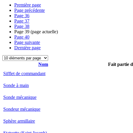
Première page
Page précédente
Page
36
Page
37
Page
38
Page
39
(page actuelle)
Page
40
Page suivante
Dernière page
Nom
Fait partie 
Sifflet de commandant
Sonde à main
Sonde mécanique
Sondeur mécanique
Sphère armillaire
Statuette (Saint Joseph)