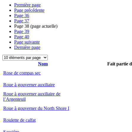
Première page
Page précédente
Page
36
Page
37
Page
38
(page actuelle)
Page
39
Page
40
Page suivante
Dernière page
Nom
Fait partie 
Rose de compas sec
Roue à gouverner auxiliaire
Roue à gouverner auxiliaire de
l’Argenteuil
Roue à gouverner du North Shore I
Roulette de calfat
Saucière