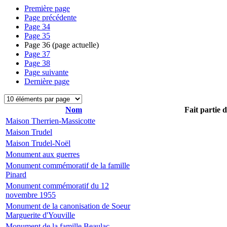
Première page
Page précédente
Page
34
Page
35
Page
36
(page actuelle)
Page
37
Page
38
Page suivante
Dernière page
Nom
Fait partie 
Maison Therrien-Massicotte
Maison Trudel
Maison Trudel-Noël
Monument aux guerres
Monument commémoratif de la famille
Pinard
Monument commémoratif du 12
novembre 1955
Monument de la canonisation de Soeur
Marguerite d'Youville
Monument de la famille Beaulac