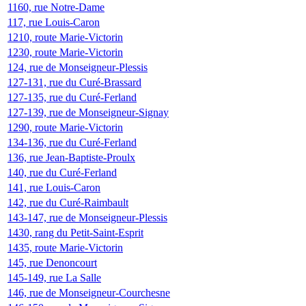
1160, rue Notre-Dame
117, rue Louis-Caron
1210, route Marie-Victorin
1230, route Marie-Victorin
124, rue de Monseigneur-Plessis
127-131, rue du Curé-Brassard
127-135, rue du Curé-Ferland
127-139, rue de Monseigneur-Signay
1290, route Marie-Victorin
134-136, rue du Curé-Ferland
136, rue Jean-Baptiste-Proulx
140, rue du Curé-Ferland
141, rue Louis-Caron
142, rue du Curé-Raimbault
143-147, rue de Monseigneur-Plessis
1430, rang du Petit-Saint-Esprit
1435, route Marie-Victorin
145, rue Denoncourt
145-149, rue La Salle
146, rue de Monseigneur-Courchesne