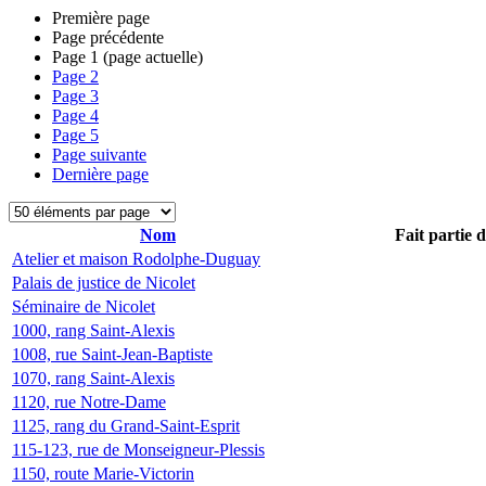
Première page
Page précédente
Page
1
(page actuelle)
Page
2
Page
3
Page
4
Page
5
Page suivante
Dernière page
Nom
Fait partie 
Atelier et maison Rodolphe-Duguay
Palais de justice de Nicolet
Séminaire de Nicolet
1000, rang Saint-Alexis
1008, rue Saint-Jean-Baptiste
1070, rang Saint-Alexis
1120, rue Notre-Dame
1125, rang du Grand-Saint-Esprit
115-123, rue de Monseigneur-Plessis
1150, route Marie-Victorin