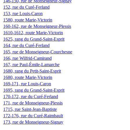
146-150, rue de Monseigneur-Signay
152, rue du Curé-Ferland
153, rue Louis-Caron
1580, route Marie-Victorin
160-162, rue de Monseigneur-Plessis
1610-1612, route Marie-Victorin
1625, rang du Grand-Saint-Esprit
164, rue du Curé-Ferland
165, rue de Monseigneur-Courchesne
166, rue Wilfrid-Camirand
167, rue Paul-Émile-Lamarche
1680, rang du Petit-Saint-Esprit
1680, route Marie-Victorin
169-171, rue Louis-Caron
1695, rang du Grand-Saint-Esprit
170-172, rue du Curé-Ferland
171, rue de Monseigneur-Plessis
1715, rue Saint-Jean-Baptiste
172-176, rue du Curé-Raimbault
173, rue de Monseigneur-Signay