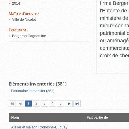
firme Berger
2014
l'Entente de 
Maître d'oeuvre
:
ministère de
Ville de Nicolet
mieux connaît
Exécutant
:
patrimonial d
Bergeron Gagnon inc.
ou aménagés 
commerciaux, 
croix de che
Éléments inventoriés (381)
Patrimoine immobilier (381)
Page
(page
Page
Page
Page
Page
1
Première
2
Page
3
4
5
Page
Dernière
actuelle)
page
précédente
suivante
page
Nom
Fait partie de
Atelier et maison Rodolphe-Duguay