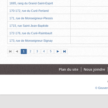
1695, rang du Grand-Saint-Esprit
170-172, rue du Curé-Ferland
171, rue de Monseigneur-Plessis
1715, rue Saint-Jean-Baptiste
172-176, rue du Curé-Raimbault
173, rue de Monseigneur-Signay
Page
(page
Page
Page
Page
Page
1
Première
2
Page
3
4
5
Page
Dernière
actuelle)
page
précédente
suivante
page
Plan du site
Nous joindre
© Gouver