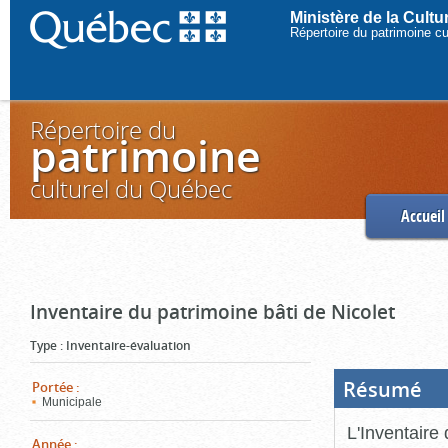
Ministère de la Cult
Répertoire du patrimoine c
Répertoire du
patrimoine
culturel du Québec
Accueil
Inventaire du patrimoine bâti de Nicolet
Type
:
Inventaire-évaluation
Résumé
(Boi
Portée
:
ouve
Municipale
cliq
pou
L'Inventaire 
ferm
Année
: