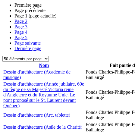
Première page
Page précédente
Page
1
(page actuelle)
Page
2
Page
3
Page
4
Page
5
Page suivante
Dernière page
Nom
Fait partie 
Dessin d'architecture (Académie de
Fonds Charles-Philippe-F
musique)
Baillairgé
Dessin d'architecture (Année jubilaire, 60e
du règne de sa Majesté Victoria reine
Fonds Charles-Philippe-F
d'Angleterre et du Royaume Unie. Le
Baillairgé
pont proposé sur le St. Laurent devant
Québec)
Fonds Charles-Philippe-F
Dessin d'architecture (Arc, tablette)
Baillairgé
Fonds Charles-Philippe-F
Dessin d'architecture (Asile de la Charité)
Baillairgé