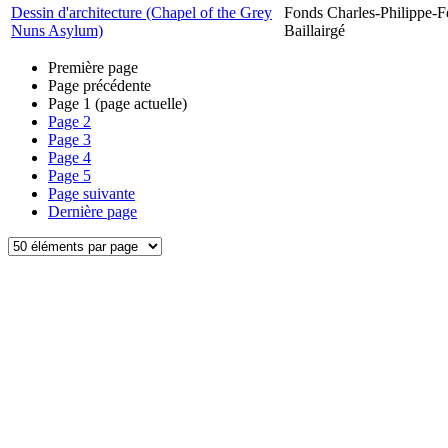
Dessin d'architecture (Chapel of the Grey
Fonds Charles-Philippe-F
Nuns Asylum)
Baillairgé
Première page
Page précédente
Page
1
(page actuelle)
Page
2
Page
3
Page
4
Page
5
Page suivante
Dernière page