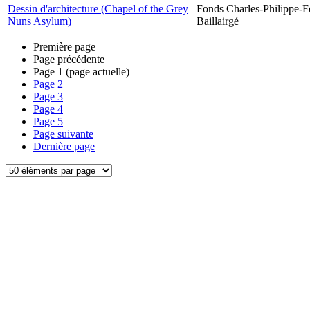
Dessin d'architecture (Chapel of the Grey
Fonds Charles-Philippe-F
Nuns Asylum)
Baillairgé
Première page
Page précédente
Page
1
(page actuelle)
Page
2
Page
3
Page
4
Page
5
Page suivante
Dernière page