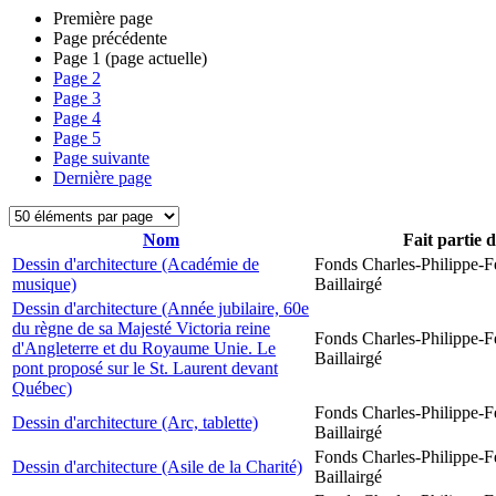
Première page
Page précédente
Page
1
(page actuelle)
Page
2
Page
3
Page
4
Page
5
Page suivante
Dernière page
Nom
Fait partie 
Dessin d'architecture (Académie de
Fonds Charles-Philippe-F
musique)
Baillairgé
Dessin d'architecture (Année jubilaire, 60e
du règne de sa Majesté Victoria reine
Fonds Charles-Philippe-F
d'Angleterre et du Royaume Unie. Le
Baillairgé
pont proposé sur le St. Laurent devant
Québec)
Fonds Charles-Philippe-F
Dessin d'architecture (Arc, tablette)
Baillairgé
Fonds Charles-Philippe-F
Dessin d'architecture (Asile de la Charité)
Baillairgé