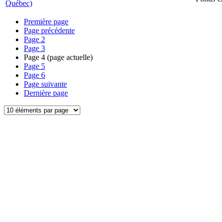
Québec)
Première page
Page précédente
Page
2
Page
3
Page
4
(page actuelle)
Page
5
Page
6
Page suivante
Dernière page