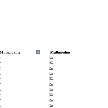
Municipalité
Multimédias
c
c
c
c
c
c
c
c
c
c