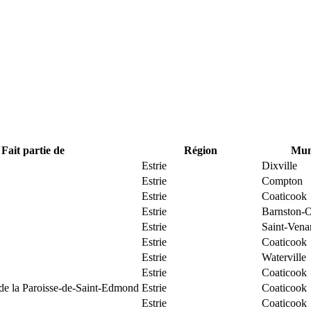
Fait partie de
Région
Muni
Estrie
Dixville
Estrie
Compton
Estrie
Coaticook
Estrie
Barnston-O
Estrie
Saint-Vena
Estrie
Coaticook
Estrie
Waterville
Estrie
Coaticook
 de la Paroisse-de-Saint-Edmond
Estrie
Coaticook
Estrie
Coaticook