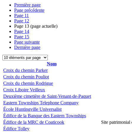
Première page
Page précédente
Page
11
Page
12
Page
13
(page actuelle)
Page
14
Page
15
Page suivante
Dernière page
Nom
Croix du chemin Parker
Croix du chemin Pouliot
Croix du chemin Rodrigue
Croix Liboire Veilleux
Deuxième cimetière de Saint-Venant-de-Paquet
Eastern Townships Telephone Company
École Huntingville Universalist
Édifice de la Banque des Eastern Townships
Édifice de la MRC de Coaticook
Site patrimonial
Édifice Tolley