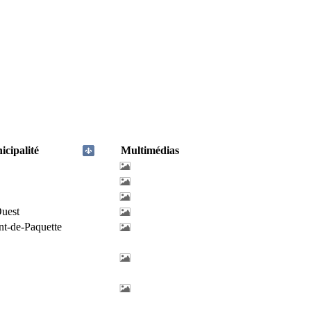
cipalité
Multimédias
uest
nt-de-Paquette