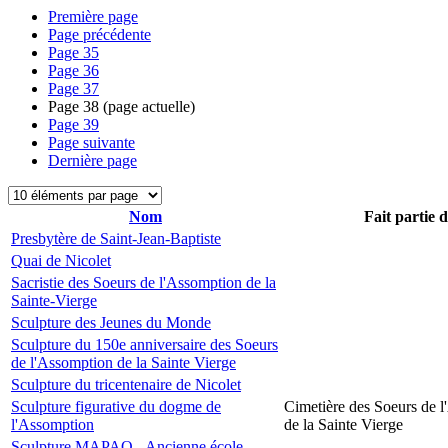
Première page
Page précédente
Page
35
Page
36
Page
37
Page
38
(page actuelle)
Page
39
Page suivante
Dernière page
Nom
Fait partie 
Presbytère de Saint-Jean-Baptiste
Quai de Nicolet
Sacristie des Soeurs de l'Assomption de la
Sainte-Vierge
Sculpture des Jeunes du Monde
Sculpture du 150e anniversaire des Soeurs
de l'Assomption de la Sainte Vierge
Sculpture du tricentenaire de Nicolet
Sculpture figurative du dogme de
Cimetière des Soeurs de 
l'Assomption
de la Sainte Vierge
Sculpture MAPAQ - Ancienne école