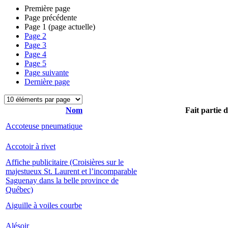
Première page
Page précédente
Page
1
(page actuelle)
Page
2
Page
3
Page
4
Page
5
Page suivante
Dernière page
Nom
Fait partie 
Accoteuse pneumatique
Accotoir à rivet
Affiche publicitaire (Croisières sur le
majestueux St. Laurent et l’incomparable
Saguenay dans la belle province de
Québec)
Aiguille à voiles courbe
Alésoir