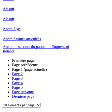
Alésoir
Alésoir
Ancre à jas
Ancre à pattes articulées
Ancre de secours du paquebot Empress of
Ireland
Première page
Page précédente
Page
1
(page actuelle)
Page
2
Page
3
Page
4
Page
5
Page suivante
Dernière page