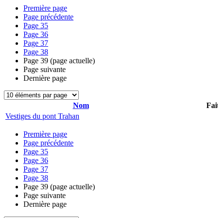
Première page
Page précédente
Page
35
Page
36
Page
37
Page
38
Page
39
(page actuelle)
Page suivante
Dernière page
Nom
Fai
Vestiges du pont Trahan
Première page
Page précédente
Page
35
Page
36
Page
37
Page
38
Page
39
(page actuelle)
Page suivante
Dernière page