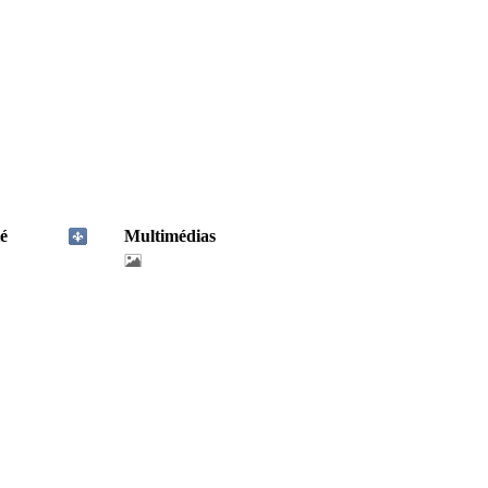
é
Multimédias