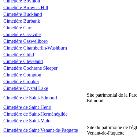
Cimetière Boynton
Cimetière Brown's Hill
Cimetière Buckland
Cimetière Burbank
Cimetière Carr
Cimetière Cassville
Cimetière Caswellboro
Cimetière Chamberlin-Washburn
Cimetière Child
Cimetière Cleveland
Cimetière Cochrane Sleeper
Cimetière Compton
Cimetière Crooker
Cimetière Crystal Lake
Site patrimonial de la Par
Cimetière de Saint-Edmond
Edmond
Cimetière de Saint-Henri
Cimetière de Saint-Herménégilde
Cimetière de Saint-Malo
Site du patrimoine de l'égl
Cimetière de Saint-Venant-de-Paquette
Venant-de-Paquette