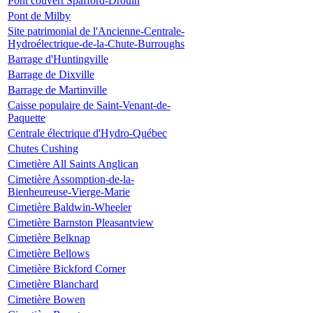
Pont couvert Spafford-Drouin
Pont de Milby
Site patrimonial de l'Ancienne-Centrale-
Hydroélectrique-de-la-Chute-Burroughs
Barrage d'Huntingville
Barrage de Dixville
Barrage de Martinville
Caisse populaire de Saint-Venant-de-
Paquette
Centrale électrique d'Hydro-Québec
Chutes Cushing
Cimetière All Saints Anglican
Cimetière Assomption-de-la-
Bienheureuse-Vierge-Marie
Cimetière Baldwin-Wheeler
Cimetière Barnston Pleasantview
Cimetière Belknap
Cimetière Bellows
Cimetière Bickford Corner
Cimetière Blanchard
Cimetière Bowen