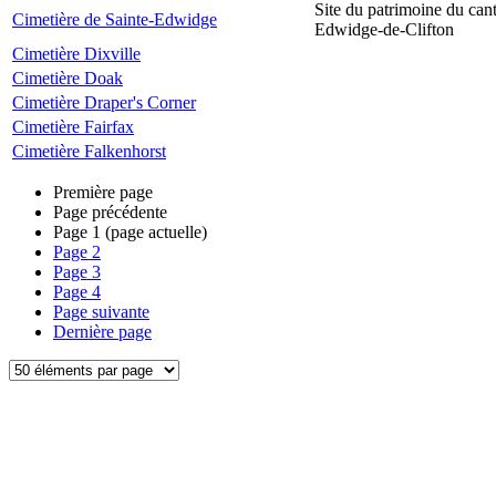
Site du patrimoine du can
Cimetière de Sainte-Edwidge
Edwidge-de-Clifton
Cimetière Dixville
Cimetière Doak
Cimetière Draper's Corner
Cimetière Fairfax
Cimetière Falkenhorst
Première page
Page précédente
Page
1
(page actuelle)
Page
2
Page
3
Page
4
Page suivante
Dernière page