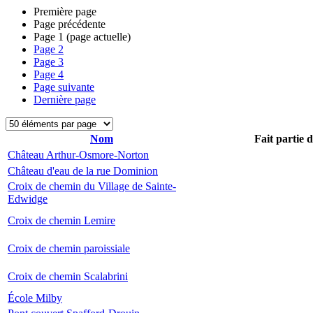
Première page
Page précédente
Page
1
(page actuelle)
Page
2
Page
3
Page
4
Page suivante
Dernière page
Nom
Fait partie 
Château Arthur-Osmore-Norton
Château d'eau de la rue Dominion
Croix de chemin du Village de Sainte-
Edwidge
Croix de chemin Lemire
Croix de chemin paroissiale
Croix de chemin Scalabrini
École Milby