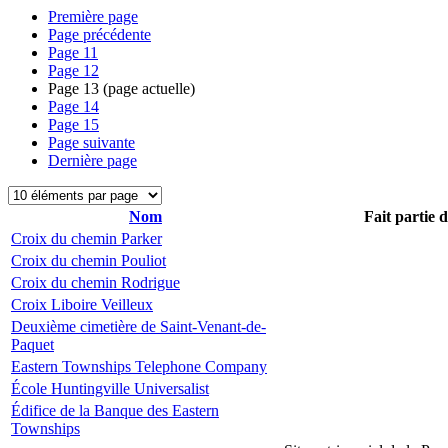
Première page
Page précédente
Page
11
Page
12
Page
13
(page actuelle)
Page
14
Page
15
Page suivante
Dernière page
Nom
Fait partie 
Croix du chemin Parker
Croix du chemin Pouliot
Croix du chemin Rodrigue
Croix Liboire Veilleux
Deuxième cimetière de Saint-Venant-de-
Paquet
Eastern Townships Telephone Company
École Huntingville Universalist
Édifice de la Banque des Eastern
Townships