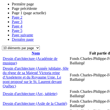
Première page
Page précédente
Page
1
(page actuelle)
Page
2
Page
3
Page
4
Page
5
Page suivante
Dernière page
Nom
Fait partie 
Dessin d'architecture (Académie de
Fonds Charles-Philippe-F
musique)
Baillairgé
Dessin d'architecture (Année jubilaire, 60e
du règne de sa Majesté Victoria reine
Fonds Charles-Philippe-F
d'Angleterre et du Royaume Unie. Le
Baillairgé
pont proposé sur le St. Laurent devant
Québec)
Fonds Charles-Philippe-F
Dessin d'architecture (Arc, tablette)
Baillairgé
Fonds Charles-Philippe-F
Dessin d'architecture (Asile de la Charité)
Baillairgé