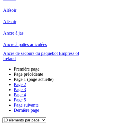
Alésoir
Alésoir
Ancre à jas
Ancre à pattes articulées
Ancre de secours du paquebot Empress of
Ireland
Première page
Page précédente
Page
1
(page actuelle)
Page
2
Page
3
Page
4
Page
5
Page suivante
Dernière page