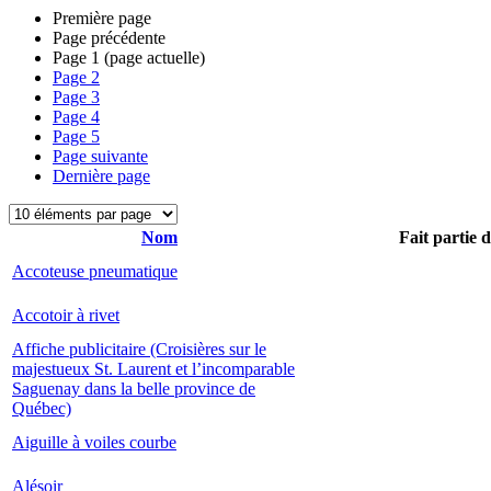
Première page
Page précédente
Page
1
(page actuelle)
Page
2
Page
3
Page
4
Page
5
Page suivante
Dernière page
Nom
Fait partie 
Accoteuse pneumatique
Accotoir à rivet
Affiche publicitaire (Croisières sur le
majestueux St. Laurent et l’incomparable
Saguenay dans la belle province de
Québec)
Aiguille à voiles courbe
Alésoir