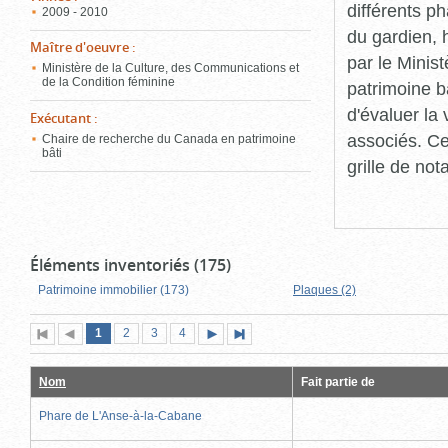
différents p
2009 - 2010
du gardien, 
Maître d'oeuvre
:
par le Minis
Ministère de la Culture, des Communications et
de la Condition féminine
patrimoine b
d'évaluer la
Exécutant
:
associés. Ce
Chaire de recherche du Canada en patrimoine
bâti
grille de not
Éléments inventoriés (175)
Patrimoine immobilier (173)
Plaques (2)
Page
(page
Page
Page
Page
1
Première
2
Page
3
4
Page
Dernière
actuelle)
page
précédente
suivante
page
Nom
Fait partie de
Phare de L'Anse-à-la-Cabane