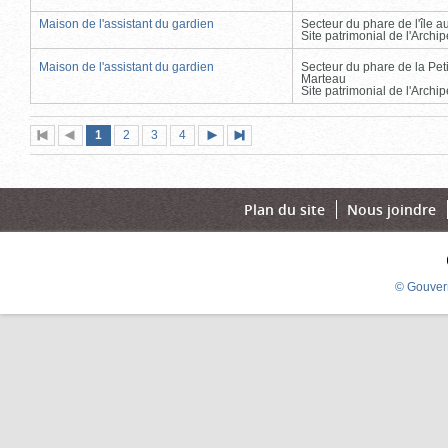
Maison de l'assistant du gardien
Secteur du phare de l'île 
Site patrimonial de l'Arch
Maison de l'assistant du gardien
Secteur du phare de la Peti
Marteau
Site patrimonial de l'Arch
Page
(page
Page
Page
Page
1
Première
2
Page
3
4
Page
Dernière
actuelle)
page
précédente
suivante
page
Plan du site
Nous joindre
© Gouver