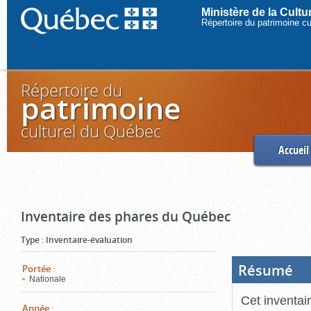
Ministère de la Cult
Répertoire du patrimoine c
Répertoire du
patrimoine
culturel du Québec
Accueil
Inventaire des phares du Québec
Type
:
Inventaire-évaluation
Résumé
(Boi
Portée
:
ouve
Nationale
cliq
pou
Cet inventai
ferm
Année
: