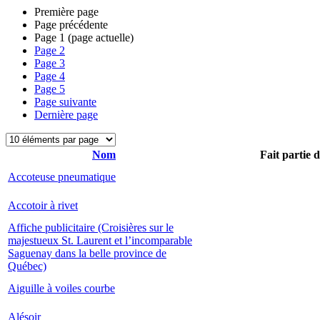
Première page
Page précédente
Page
1
(page actuelle)
Page
2
Page
3
Page
4
Page
5
Page suivante
Dernière page
Nom
Fait partie 
Accoteuse pneumatique
Accotoir à rivet
Affiche publicitaire (Croisières sur le
majestueux St. Laurent et l’incomparable
Saguenay dans la belle province de
Québec)
Aiguille à voiles courbe
Alésoir