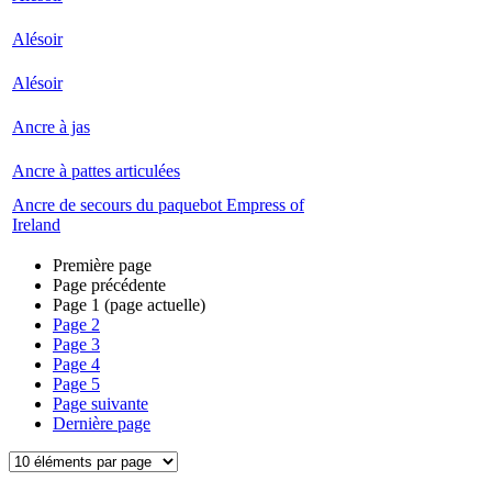
Alésoir
Alésoir
Ancre à jas
Ancre à pattes articulées
Ancre de secours du paquebot Empress of
Ireland
Première page
Page précédente
Page
1
(page actuelle)
Page
2
Page
3
Page
4
Page
5
Page suivante
Dernière page