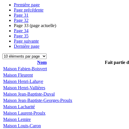
Première page
Page précédente
Page
31
Page
32
Page
33
(page actuelle)
Page
34
Page
35
Page suivante
Dernière page
Nom
Fait partie 
Maison Fabien-Boisvert
Maison Fleurent
Maison Henri-Lahaye
Maison Henri-Vallières
Maison Jean-Baptiste-Duval
Maison Jean-Baptiste-Georges-Proulx
Maison Lacharité
Maison Laurent-Proulx
Maison Lemire
Maison Louis-Caron