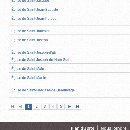
Église de Saint-Jacques
Église de Saint-Jean-Baptiste
Église de Saint-Jean-Port-Joli
Église de Saint-Joachim
Église de Saint-Joseph
Église de Saint-Joseph-d'Ely
Église de Saint-Joseph-de-Ham-Sud
Église de Saint-Malo
Église de Saint-Martin
Église de Saint-Narcisse-de-Beaurivage
Page
(page
Page
Page
Page
Page
1
Première
2
Page
3
4
5
Page
Dernière
actuelle)
page
précédente
suivante
page
Plan du site
Nous joindre