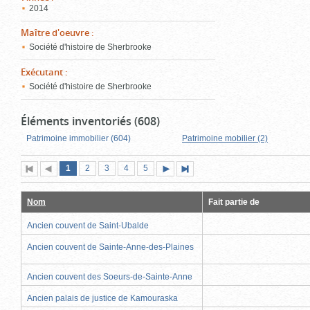
2014
Maître d'oeuvre
:
Société d'histoire de Sherbrooke
Exécutant
:
Société d'histoire de Sherbrooke
Éléments inventoriés (608)
Patrimoine immobilier (604)
Patrimoine mobilier (2)
Page
(page
Page
Page
Page
Page
1
Première
2
Page
3
4
5
Page
Dernière
actuelle)
page
précédente
suivante
page
Nom
Fait partie de
Ancien couvent de Saint-Ubalde
Ancien couvent de Sainte-Anne-des-Plaines
Ancien couvent des Soeurs-de-Sainte-Anne
Ancien palais de justice de Kamouraska