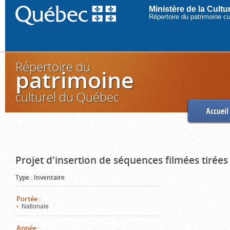
Ministère de la Cult
Répertoire du patrimoine c
Répertoire du
patrimoine
culturel du Québec
Accueil
Projet d'insertion de séquences filmées tirées
Type
:
Inventaire
Portée
:
Nationale
Année
: