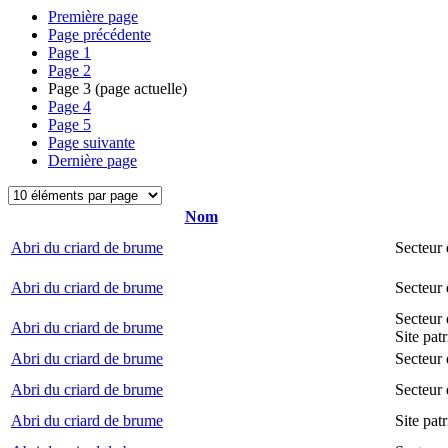
Première page
Page précédente
Page
1
Page
2
Page
3
(page actuelle)
Page
4
Page
5
Page suivante
Dernière page
Nom
Abri du criard de brume
Secteur
Abri du criard de brume
Secteur
Secteur 
Abri du criard de brume
Site pat
Abri du criard de brume
Secteur 
Abri du criard de brume
Secteur 
Abri du criard de brume
Site pat