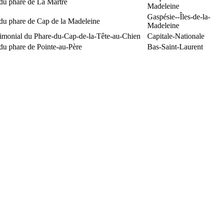
du phare de La Martre
Madeleine
Gaspésie--Îles-de-la-
 du phare de Cap de la Madeleine
Madeleine
rimonial du Phare-du-Cap-de-la-Tête-au-Chien
Capitale-Nationale
du phare de Pointe-au-Père
Bas-Saint-Laurent