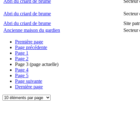
Abri du criard de brume
Secteur 
Abri du criard de brume
Secteur
Abri du criard de brume
Site pat
Ancienne maison du gardien
Secteur 
Première page
Page précédente
Page
1
Page
2
Page
3
(page actuelle)
Page
4
Page
5
Page suivante
Dernière page