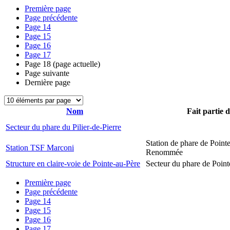
Première page
Page précédente
Page
14
Page
15
Page
16
Page
17
Page
18
(page actuelle)
Page suivante
Dernière page
Nom
Fait partie 
Secteur du phare du Pilier-de-Pierre
Station de phare de Pointe
Station TSF Marconi
Renommée
Structure en claire-voie de Pointe-au-Père
Secteur du phare de Point
Première page
Page précédente
Page
14
Page
15
Page
16
Page
17