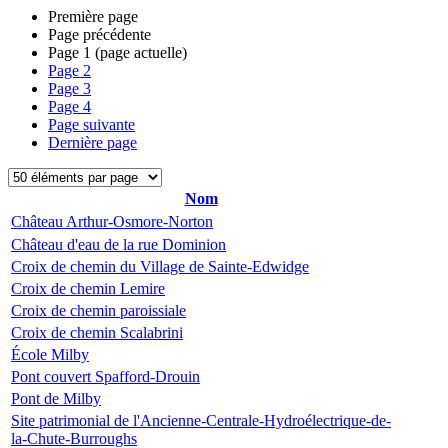
Première page
Page précédente
Page
1
(page actuelle)
Page
2
Page
3
Page
4
Page suivante
Dernière page
Nom
Château Arthur-Osmore-Norton
Château d'eau de la rue Dominion
Croix de chemin du Village de Sainte-Edwidge
Croix de chemin Lemire
Croix de chemin paroissiale
Croix de chemin Scalabrini
École Milby
Pont couvert Spafford-Drouin
Pont de Milby
Site patrimonial de l'Ancienne-Centrale-Hydroélectrique-de-
la-Chute-Burroughs