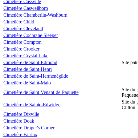
Cimetière Cassville
Cimetière Caswellboro
Cimetière Chamberlin-Washburn
Cimetière Child
Cimetière Cleveland
Cimetière Cochrane Sleeper
Cimetière Compton
Cimetière Crooker
Cimetière Crystal Lake
Cimetière de Saint-Edmond
Site pat
Cimetière de Saint-Henri
Cimetière de Saint-Herménégilde
Cimetière de Saint-Malo
Site du 
Cimetière de Saint-Venant-de-Paquette
Paquett
Site du 
Cimetière de Sainte-Edwidge
Clifton
Cimetière Dixville
Cimetière Doak
Cimetière Draper's Corner
Cimetière Fairfax