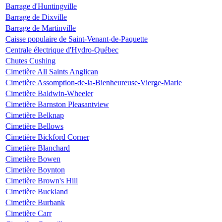
Barrage d'Huntingville
Barrage de Dixville
Barrage de Martinville
Caisse populaire de Saint-Venant-de-Paquette
Centrale électrique d'Hydro-Québec
Chutes Cushing
Cimetière All Saints Anglican
Cimetière Assomption-de-la-Bienheureuse-Vierge-Marie
Cimetière Baldwin-Wheeler
Cimetière Barnston Pleasantview
Cimetière Belknap
Cimetière Bellows
Cimetière Bickford Corner
Cimetière Blanchard
Cimetière Bowen
Cimetière Boynton
Cimetière Brown's Hill
Cimetière Buckland
Cimetière Burbank
Cimetière Carr