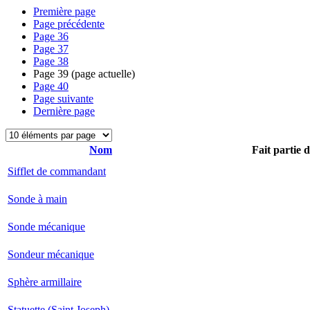
Première page
Page précédente
Page
36
Page
37
Page
38
Page
39
(page actuelle)
Page
40
Page suivante
Dernière page
Nom
Fait partie 
Sifflet de commandant
Sonde à main
Sonde mécanique
Sondeur mécanique
Sphère armillaire
Statuette (Saint Joseph)