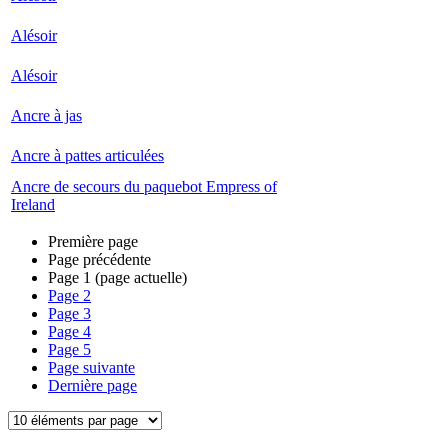
Alésoir
Alésoir
Ancre à jas
Ancre à pattes articulées
Ancre de secours du paquebot Empress of
Ireland
Première page
Page précédente
Page
1
(page actuelle)
Page
2
Page
3
Page
4
Page
5
Page suivante
Dernière page