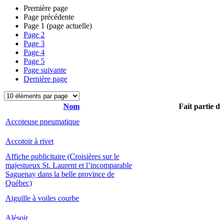
Première page
Page précédente
Page
1
(page actuelle)
Page
2
Page
3
Page
4
Page
5
Page suivante
Dernière page
Nom
Fait partie 
Accoteuse pneumatique
Accotoir à rivet
Affiche publicitaire (Croisières sur le
majestueux St. Laurent et l’incomparable
Saguenay dans la belle province de
Québec)
Aiguille à voiles courbe
Alésoir