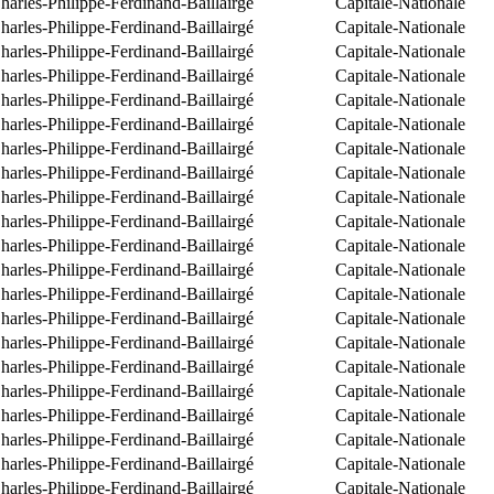
arles-Philippe-Ferdinand-Baillairgé
Capitale-Nationale
arles-Philippe-Ferdinand-Baillairgé
Capitale-Nationale
arles-Philippe-Ferdinand-Baillairgé
Capitale-Nationale
arles-Philippe-Ferdinand-Baillairgé
Capitale-Nationale
arles-Philippe-Ferdinand-Baillairgé
Capitale-Nationale
arles-Philippe-Ferdinand-Baillairgé
Capitale-Nationale
arles-Philippe-Ferdinand-Baillairgé
Capitale-Nationale
arles-Philippe-Ferdinand-Baillairgé
Capitale-Nationale
arles-Philippe-Ferdinand-Baillairgé
Capitale-Nationale
arles-Philippe-Ferdinand-Baillairgé
Capitale-Nationale
arles-Philippe-Ferdinand-Baillairgé
Capitale-Nationale
arles-Philippe-Ferdinand-Baillairgé
Capitale-Nationale
arles-Philippe-Ferdinand-Baillairgé
Capitale-Nationale
arles-Philippe-Ferdinand-Baillairgé
Capitale-Nationale
arles-Philippe-Ferdinand-Baillairgé
Capitale-Nationale
arles-Philippe-Ferdinand-Baillairgé
Capitale-Nationale
arles-Philippe-Ferdinand-Baillairgé
Capitale-Nationale
arles-Philippe-Ferdinand-Baillairgé
Capitale-Nationale
arles-Philippe-Ferdinand-Baillairgé
Capitale-Nationale
arles-Philippe-Ferdinand-Baillairgé
Capitale-Nationale
arles-Philippe-Ferdinand-Baillairgé
Capitale-Nationale