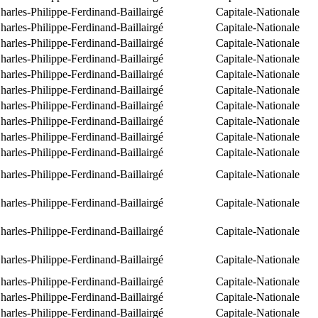
arles-Philippe-Ferdinand-Baillairgé
Capitale-Nationale
arles-Philippe-Ferdinand-Baillairgé
Capitale-Nationale
arles-Philippe-Ferdinand-Baillairgé
Capitale-Nationale
arles-Philippe-Ferdinand-Baillairgé
Capitale-Nationale
arles-Philippe-Ferdinand-Baillairgé
Capitale-Nationale
arles-Philippe-Ferdinand-Baillairgé
Capitale-Nationale
arles-Philippe-Ferdinand-Baillairgé
Capitale-Nationale
arles-Philippe-Ferdinand-Baillairgé
Capitale-Nationale
arles-Philippe-Ferdinand-Baillairgé
Capitale-Nationale
arles-Philippe-Ferdinand-Baillairgé
Capitale-Nationale
arles-Philippe-Ferdinand-Baillairgé
Capitale-Nationale
arles-Philippe-Ferdinand-Baillairgé
Capitale-Nationale
arles-Philippe-Ferdinand-Baillairgé
Capitale-Nationale
arles-Philippe-Ferdinand-Baillairgé
Capitale-Nationale
arles-Philippe-Ferdinand-Baillairgé
Capitale-Nationale
arles-Philippe-Ferdinand-Baillairgé
Capitale-Nationale
arles-Philippe-Ferdinand-Baillairgé
Capitale-Nationale