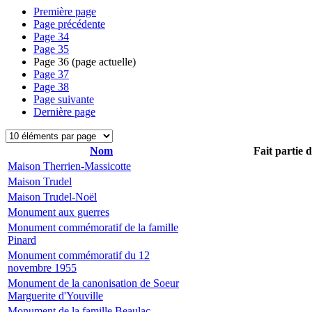
Première page
Page précédente
Page
34
Page
35
Page
36
(page actuelle)
Page
37
Page
38
Page suivante
Dernière page
Nom
Fait partie 
Maison Therrien-Massicotte
Maison Trudel
Maison Trudel-Noël
Monument aux guerres
Monument commémoratif de la famille
Pinard
Monument commémoratif du 12
novembre 1955
Monument de la canonisation de Soeur
Marguerite d'Youville
Monument de la famille Beaulac