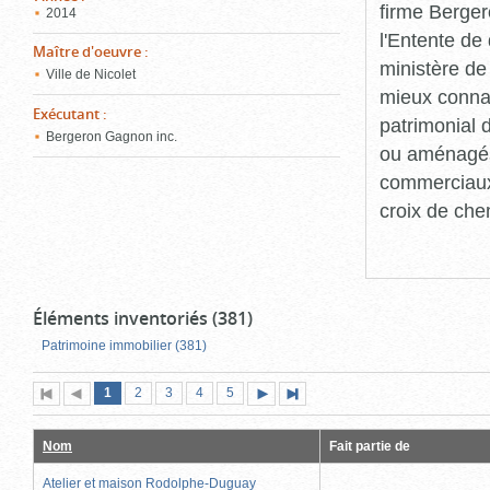
firme Berger
2014
l'Entente de 
Maître d'oeuvre
:
ministère de
Ville de Nicolet
mieux connaît
Exécutant
:
patrimonial d
Bergeron Gagnon inc.
ou aménagés 
commerciaux, 
croix de che
Éléments inventoriés (381)
Patrimoine immobilier (381)
Page
(page
Page
Page
Page
Page
1
Première
2
Page
3
4
5
Page
Dernière
actuelle)
page
précédente
suivante
page
Nom
Fait partie de
Atelier et maison Rodolphe-Duguay