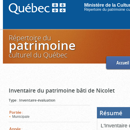
Ministère de la Cult
Répertoire du patrimoine c
Répertoire du
patrimoine
culturel du Québec
Accueil
Inventaire du patrimoine bâti de Nicolet
Type
:
Inventaire-évaluation
Résumé
(Boi
Portée
:
ouve
Municipale
cliq
pou
L'Inventaire 
ferm
Année
: