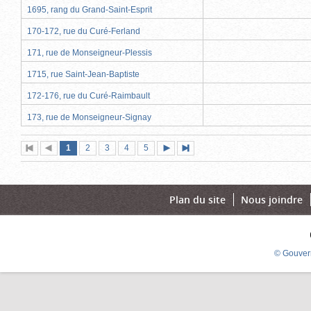
1695, rang du Grand-Saint-Esprit
170-172, rue du Curé-Ferland
171, rue de Monseigneur-Plessis
1715, rue Saint-Jean-Baptiste
172-176, rue du Curé-Raimbault
173, rue de Monseigneur-Signay
Page
(page
Page
Page
Page
Page
1
Première
2
Page
3
4
5
Page
Dernière
actuelle)
page
précédente
suivante
page
Plan du site
Nous joindre
© Gouver