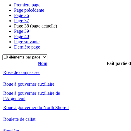
Première page
Page précédente
Page
36
Page
37
Page
38
(page actuelle)
Page
39
Page
40
Page suivante
Dernière page
Nom
Fait partie 
Rose de compas sec
Roue à gouverner auxiliaire
Roue à gouverner auxiliaire de
l’Argenteuil
Roue à gouverner du North Shore I
Roulette de calfat
Saucière