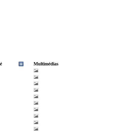
é
Multimédias