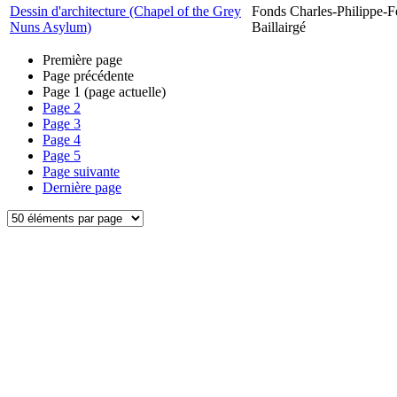
Dessin d'architecture (Chapel of the Grey
Fonds Charles-Philippe-F
Nuns Asylum)
Baillairgé
Première page
Page précédente
Page
1
(page actuelle)
Page
2
Page
3
Page
4
Page
5
Page suivante
Dernière page