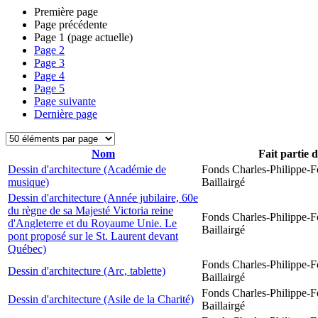
Première page
Page précédente
Page
1
(page actuelle)
Page
2
Page
3
Page
4
Page
5
Page suivante
Dernière page
Nom
Fait partie 
Dessin d'architecture (Académie de
Fonds Charles-Philippe-F
musique)
Baillairgé
Dessin d'architecture (Année jubilaire, 60e
du règne de sa Majesté Victoria reine
Fonds Charles-Philippe-F
d'Angleterre et du Royaume Unie. Le
Baillairgé
pont proposé sur le St. Laurent devant
Québec)
Fonds Charles-Philippe-F
Dessin d'architecture (Arc, tablette)
Baillairgé
Fonds Charles-Philippe-F
Dessin d'architecture (Asile de la Charité)
Baillairgé