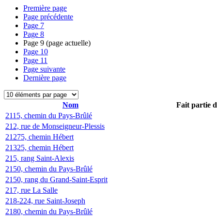
Première page
Page précédente
Page
7
Page
8
Page
9
(page actuelle)
Page
10
Page
11
Page suivante
Dernière page
Nom
Fait partie 
2115, chemin du Pays-Brûlé
212, rue de Monseigneur-Plessis
21275, chemin Hébert
21325, chemin Hébert
215, rang Saint-Alexis
2150, chemin du Pays-Brûlé
2150, rang du Grand-Saint-Esprit
217, rue La Salle
218-224, rue Saint-Joseph
2180, chemin du Pays-Brûlé