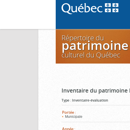
Répertoire du
patrimoine
culturel du Québec
Inventaire du patrimoine 
Type
:
Inventaire-évaluation
Portée
:
Municipale
Année
: