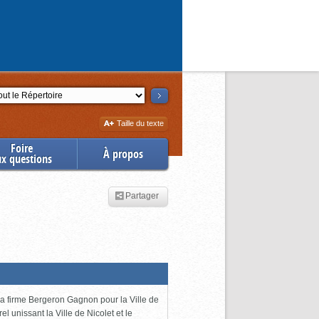
ction
Augmenter
Taille du texte
la
Foire
À propos
ux questions
Partager
 la firme Bergeron Gagnon pour la Ville de
l unissant la Ville de Nicolet et le