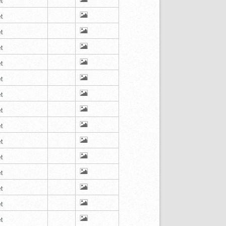
t
t
t
t
t
t
t
t
t
t
t
t
t
t
t