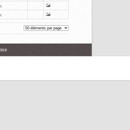
t
t
lité