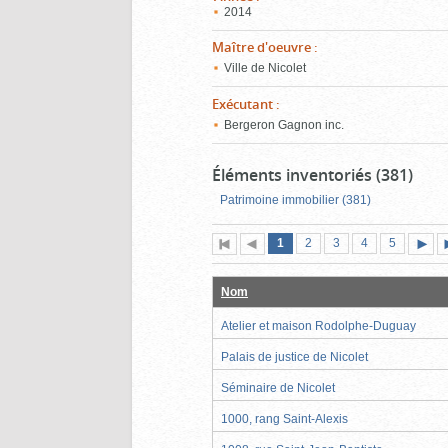
2014
Maître d'oeuvre
:
Ville de Nicolet
Exécutant
:
Bergeron Gagnon inc.
Éléments inventoriés (381)
Patrimoine immobilier (381)
Page
(page
Page
Page
Page
Page
1
Première
2
Page
3
4
5
actuelle)
page
précédente
suiva
Nom
Atelier et maison Rodolphe-Duguay
Palais de justice de Nicolet
Séminaire de Nicolet
1000, rang Saint-Alexis