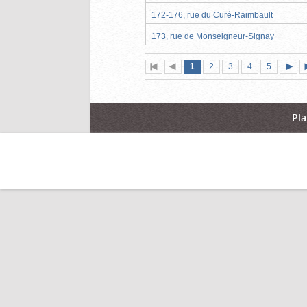
172-176, rue du Curé-Raimbault
173, rue de Monseigneur-Signay
Page
(page
Page
Page
Page
Page
1
Première
2
Page
3
4
5
actuelle)
page
précédente
suiva
Pla