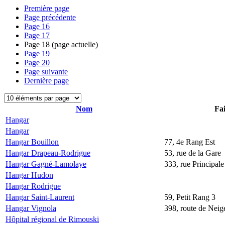
Première page
Page précédente
Page
16
Page
17
Page
18
(page actuelle)
Page
19
Page
20
Page suivante
Dernière page
Nom
Fai
Hangar
Hangar
Hangar Bouillon
77, 4e Rang Est
Hangar Drapeau-Rodrigue
53, rue de la Gare
Hangar Gagné-Lamolaye
333, rue Principale
Hangar Hudon
Hangar Rodrigue
Hangar Saint-Laurent
59, Petit Rang 3
Hangar Vignola
398, route de Neige
Hôpital régional de Rimouski