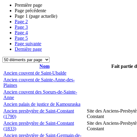
Première page
Page précédente
Page
1
(page actuelle)
Page
2
Page
3
Page
4
Page
5
Page suivante
Dernière page
Nom
Fait partie 
Ancien couvent de Saint-Ubalde
Ancien couvent de Sainte-Anne-des-
Plaines
Ancien couvent des Soeurs-de-Sainte-
Anne
Ancien palais de justice de Kamouraska
Ancien presbytère de Saint-Constant
Site des Anciens-Presbytè
(1790)
Constant
Ancien presbytère de Saint-Constant
Site des Anciens-Presbytè
(1833)
Constant
Ancien presbytère de Saint-Germain-de-