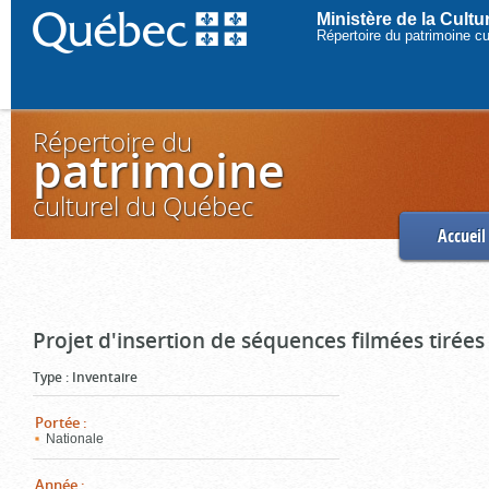
Ministère de la Cult
Répertoire du patrimoine c
Répertoire du
patrimoine
culturel du Québec
Accueil
Projet d'insertion de séquences filmées tirées
Type
:
Inventaire
Portée
:
Nationale
Année
: