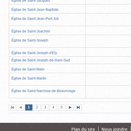
Église de Saint-Jacques
Église de Saint-Jean-Baptiste
Église de Saint-Jean-Port-Joli
Église de Saint-Joachim
Église de Saint-Joseph
Église de Saint-Joseph-d'Ely
Église de Saint-Joseph-de-Ham-Sud
Église de Saint-Malo
Église de Saint-Martin
Église de Saint-Narcisse-de-Beaurivage
Page
(page
Page
Page
Page
Page
1
Première
2
Page
3
4
5
Page
Dernière
actuelle)
page
précédente
suivante
page
Plan du site
Nous joindre