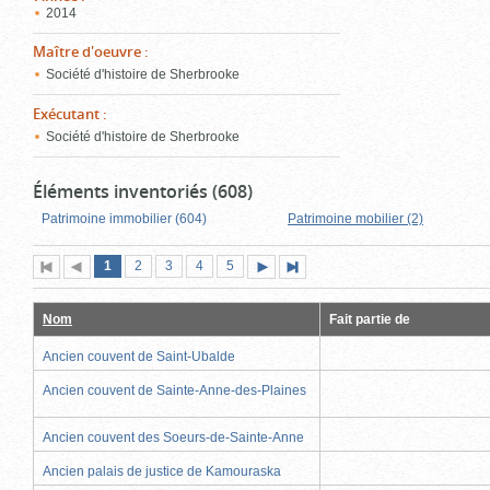
2014
Maître d'oeuvre
:
Société d'histoire de Sherbrooke
Exécutant
:
Société d'histoire de Sherbrooke
Éléments inventoriés (608)
Patrimoine immobilier (604)
Patrimoine mobilier (2)
Page
(page
Page
Page
Page
Page
1
Première
2
Page
3
4
5
Page
Dernière
actuelle)
page
précédente
suivante
page
Nom
Fait partie de
Ancien couvent de Saint-Ubalde
Ancien couvent de Sainte-Anne-des-Plaines
Ancien couvent des Soeurs-de-Sainte-Anne
Ancien palais de justice de Kamouraska