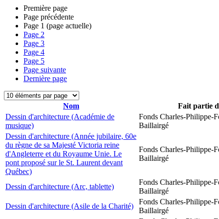
Première page
Page précédente
Page
1
(page actuelle)
Page
2
Page
3
Page
4
Page
5
Page suivante
Dernière page
Nom
Fait partie 
Dessin d'architecture (Académie de
Fonds Charles-Philippe-F
musique)
Baillairgé
Dessin d'architecture (Année jubilaire, 60e
du règne de sa Majesté Victoria reine
Fonds Charles-Philippe-F
d'Angleterre et du Royaume Unie. Le
Baillairgé
pont proposé sur le St. Laurent devant
Québec)
Fonds Charles-Philippe-F
Dessin d'architecture (Arc, tablette)
Baillairgé
Fonds Charles-Philippe-F
Dessin d'architecture (Asile de la Charité)
Baillairgé