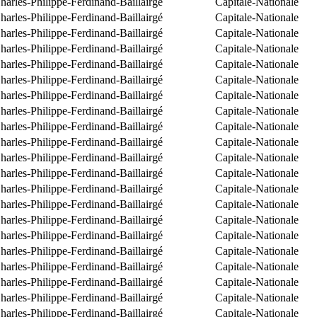
arles-Philippe-Ferdinand-Baillairgé
Capitale-Nationale
arles-Philippe-Ferdinand-Baillairgé
Capitale-Nationale
arles-Philippe-Ferdinand-Baillairgé
Capitale-Nationale
arles-Philippe-Ferdinand-Baillairgé
Capitale-Nationale
arles-Philippe-Ferdinand-Baillairgé
Capitale-Nationale
arles-Philippe-Ferdinand-Baillairgé
Capitale-Nationale
arles-Philippe-Ferdinand-Baillairgé
Capitale-Nationale
arles-Philippe-Ferdinand-Baillairgé
Capitale-Nationale
arles-Philippe-Ferdinand-Baillairgé
Capitale-Nationale
arles-Philippe-Ferdinand-Baillairgé
Capitale-Nationale
arles-Philippe-Ferdinand-Baillairgé
Capitale-Nationale
arles-Philippe-Ferdinand-Baillairgé
Capitale-Nationale
arles-Philippe-Ferdinand-Baillairgé
Capitale-Nationale
arles-Philippe-Ferdinand-Baillairgé
Capitale-Nationale
arles-Philippe-Ferdinand-Baillairgé
Capitale-Nationale
arles-Philippe-Ferdinand-Baillairgé
Capitale-Nationale
arles-Philippe-Ferdinand-Baillairgé
Capitale-Nationale
arles-Philippe-Ferdinand-Baillairgé
Capitale-Nationale
arles-Philippe-Ferdinand-Baillairgé
Capitale-Nationale
arles-Philippe-Ferdinand-Baillairgé
Capitale-Nationale
arles-Philippe-Ferdinand-Baillairgé
Capitale-Nationale