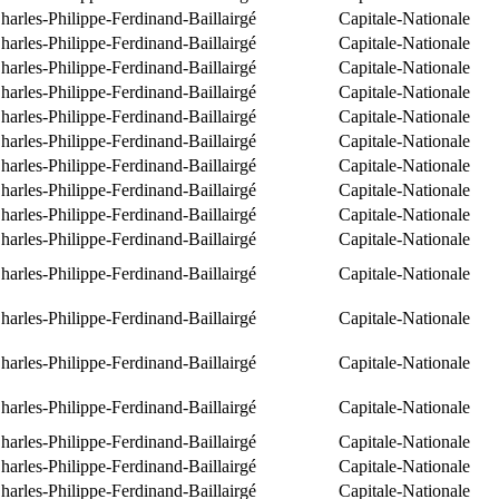
arles-Philippe-Ferdinand-Baillairgé
Capitale-Nationale
arles-Philippe-Ferdinand-Baillairgé
Capitale-Nationale
arles-Philippe-Ferdinand-Baillairgé
Capitale-Nationale
arles-Philippe-Ferdinand-Baillairgé
Capitale-Nationale
arles-Philippe-Ferdinand-Baillairgé
Capitale-Nationale
arles-Philippe-Ferdinand-Baillairgé
Capitale-Nationale
arles-Philippe-Ferdinand-Baillairgé
Capitale-Nationale
arles-Philippe-Ferdinand-Baillairgé
Capitale-Nationale
arles-Philippe-Ferdinand-Baillairgé
Capitale-Nationale
arles-Philippe-Ferdinand-Baillairgé
Capitale-Nationale
arles-Philippe-Ferdinand-Baillairgé
Capitale-Nationale
arles-Philippe-Ferdinand-Baillairgé
Capitale-Nationale
arles-Philippe-Ferdinand-Baillairgé
Capitale-Nationale
arles-Philippe-Ferdinand-Baillairgé
Capitale-Nationale
arles-Philippe-Ferdinand-Baillairgé
Capitale-Nationale
arles-Philippe-Ferdinand-Baillairgé
Capitale-Nationale
arles-Philippe-Ferdinand-Baillairgé
Capitale-Nationale