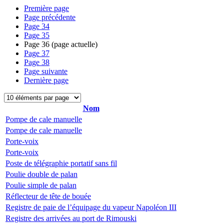
Première page
Page précédente
Page
34
Page
35
Page
36
(page actuelle)
Page
37
Page
38
Page suivante
Dernière page
Nom
Pompe de cale manuelle
Pompe de cale manuelle
Porte-voix
Porte-voix
Poste de télégraphie portatif sans fil
Poulie double de palan
Poulie simple de palan
Réflecteur de tête de bouée
Registre de paie de l’équipage du vapeur Napoléon III
Registre des arrivées au port de Rimouski