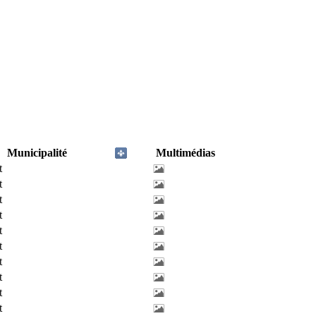
Municipalité
Multimédias
t
t
t
t
t
t
t
t
t
t