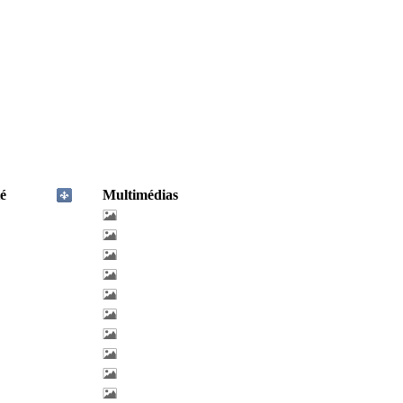
é
Multimédias