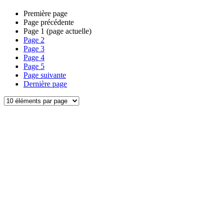
Première page
Page précédente
Page
1
(page actuelle)
Page
2
Page
3
Page
4
Page
5
Page suivante
Dernière page