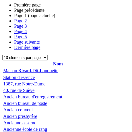
Première page
Page précédente
Page
1
(page actuelle)
Page
2
Page
3
Page
4
Page
5
Page suivante
Dernière page
Nom
Maison Rivard-Dit-Lanouette
Station d'essence
1387, rue Notre-Dame
40, rue de Suève
Ancien bureau d'enregistrement
Ancien bureau de poste
Ancien couvent
Ancien presbytère
Ancienne caserne
Ancienne école de rang