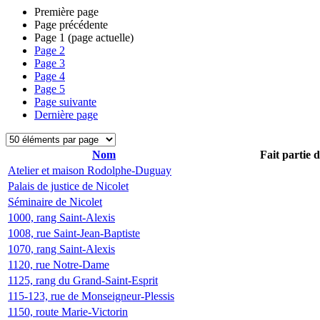
Première page
Page précédente
Page
1
(page actuelle)
Page
2
Page
3
Page
4
Page
5
Page suivante
Dernière page
Nom
Fait partie 
Atelier et maison Rodolphe-Duguay
Palais de justice de Nicolet
Séminaire de Nicolet
1000, rang Saint-Alexis
1008, rue Saint-Jean-Baptiste
1070, rang Saint-Alexis
1120, rue Notre-Dame
1125, rang du Grand-Saint-Esprit
115-123, rue de Monseigneur-Plessis
1150, route Marie-Victorin