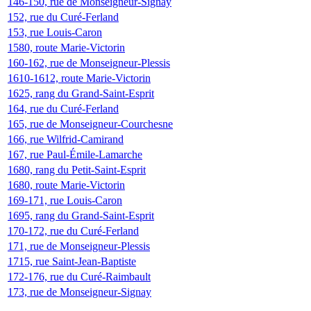
146-150, rue de Monseigneur-Signay
152, rue du Curé-Ferland
153, rue Louis-Caron
1580, route Marie-Victorin
160-162, rue de Monseigneur-Plessis
1610-1612, route Marie-Victorin
1625, rang du Grand-Saint-Esprit
164, rue du Curé-Ferland
165, rue de Monseigneur-Courchesne
166, rue Wilfrid-Camirand
167, rue Paul-Émile-Lamarche
1680, rang du Petit-Saint-Esprit
1680, route Marie-Victorin
169-171, rue Louis-Caron
1695, rang du Grand-Saint-Esprit
170-172, rue du Curé-Ferland
171, rue de Monseigneur-Plessis
1715, rue Saint-Jean-Baptiste
172-176, rue du Curé-Raimbault
173, rue de Monseigneur-Signay