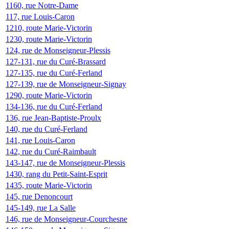
1160, rue Notre-Dame
117, rue Louis-Caron
1210, route Marie-Victorin
1230, route Marie-Victorin
124, rue de Monseigneur-Plessis
127-131, rue du Curé-Brassard
127-135, rue du Curé-Ferland
127-139, rue de Monseigneur-Signay
1290, route Marie-Victorin
134-136, rue du Curé-Ferland
136, rue Jean-Baptiste-Proulx
140, rue du Curé-Ferland
141, rue Louis-Caron
142, rue du Curé-Raimbault
143-147, rue de Monseigneur-Plessis
1430, rang du Petit-Saint-Esprit
1435, route Marie-Victorin
145, rue Denoncourt
145-149, rue La Salle
146, rue de Monseigneur-Courchesne