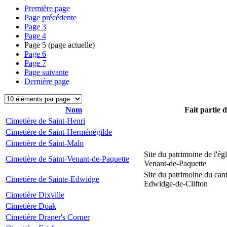
Première page
Page précédente
Page
3
Page
4
Page
5
(page actuelle)
Page
6
Page
7
Page suivante
Dernière page
Nom
Fait partie 
Cimetière de Saint-Henri
Cimetière de Saint-Herménégilde
Cimetière de Saint-Malo
Site du patrimoine de l'égl
Cimetière de Saint-Venant-de-Paquette
Venant-de-Paquette
Site du patrimoine du can
Cimetière de Sainte-Edwidge
Edwidge-de-Clifton
Cimetière Dixville
Cimetière Doak
Cimetière Draper's Corner