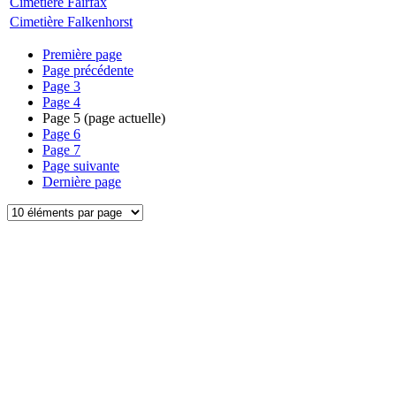
Cimetière Fairfax
Cimetière Falkenhorst
Première page
Page précédente
Page
3
Page
4
Page
5
(page actuelle)
Page
6
Page
7
Page suivante
Dernière page