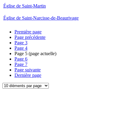
Église de Saint-Martin
Église de Saint-Narcisse-de-Beaurivage
Première page
Page précédente
Page
3
Page
4
Page
5
(page actuelle)
Page
6
Page
7
Page suivante
Dernière page