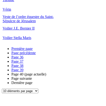
Vérin
Veste de l’ordre équestre du Saint-
Sépulcre de Jérusalem
Voilier J.E. Bernier II
Voilier Stella Maris
Première page
Page précédente
Page
36
Page
37
Page
38
Page
39
Page
40
(page actuelle)
Page suivante
Dernière page