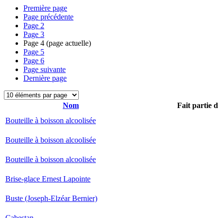
Première page
Page précédente
Page
2
Page
3
Page
4
(page actuelle)
Page
5
Page
6
Page suivante
Dernière page
Nom
Fait partie 
Bouteille à boisson alcoolisée
Bouteille à boisson alcoolisée
Bouteille à boisson alcoolisée
Brise-glace Ernest Lapointe
Buste (Joseph-Elzéar Bernier)
Cabestan