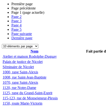
Première page
Page précédente
Page
1
(page actuelle)
Page
2
Page
3
Page
4
Page
5
Page suivante
Dernière page
Nom
Fait partie 
Atelier et maison Rodolphe-Duguay
Palais de justice de Nicolet
Séminaire de Nicolet
1000, rang Saint-Alexis
1008, rue Saint-Jean-Baptiste
1070, rang Saint-Alexis
1120, rue Notre-Dame
1125, rang du Grand-Saint-Esprit
115-123, rue de Monseigneur-Plessis
1150, route Marie-Victorin