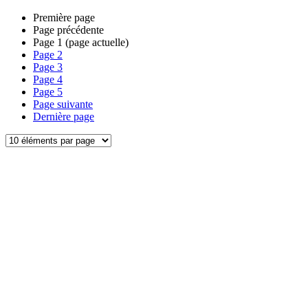
Première page
Page précédente
Page
1
(page actuelle)
Page
2
Page
3
Page
4
Page
5
Page suivante
Dernière page