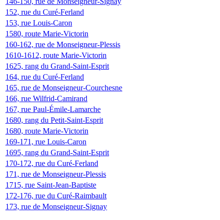
146-150, rue de Monseigneur-Signay
152, rue du Curé-Ferland
153, rue Louis-Caron
1580, route Marie-Victorin
160-162, rue de Monseigneur-Plessis
1610-1612, route Marie-Victorin
1625, rang du Grand-Saint-Esprit
164, rue du Curé-Ferland
165, rue de Monseigneur-Courchesne
166, rue Wilfrid-Camirand
167, rue Paul-Émile-Lamarche
1680, rang du Petit-Saint-Esprit
1680, route Marie-Victorin
169-171, rue Louis-Caron
1695, rang du Grand-Saint-Esprit
170-172, rue du Curé-Ferland
171, rue de Monseigneur-Plessis
1715, rue Saint-Jean-Baptiste
172-176, rue du Curé-Raimbault
173, rue de Monseigneur-Signay