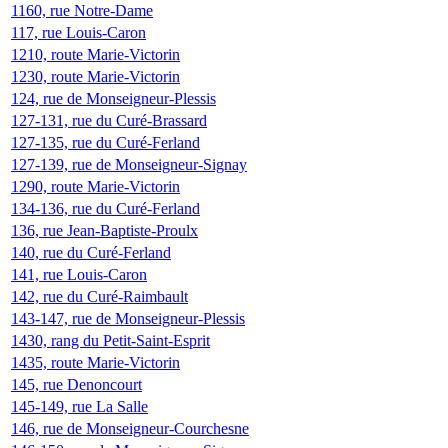
1160, rue Notre-Dame
117, rue Louis-Caron
1210, route Marie-Victorin
1230, route Marie-Victorin
124, rue de Monseigneur-Plessis
127-131, rue du Curé-Brassard
127-135, rue du Curé-Ferland
127-139, rue de Monseigneur-Signay
1290, route Marie-Victorin
134-136, rue du Curé-Ferland
136, rue Jean-Baptiste-Proulx
140, rue du Curé-Ferland
141, rue Louis-Caron
142, rue du Curé-Raimbault
143-147, rue de Monseigneur-Plessis
1430, rang du Petit-Saint-Esprit
1435, route Marie-Victorin
145, rue Denoncourt
145-149, rue La Salle
146, rue de Monseigneur-Courchesne