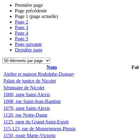
Première page
Page précédente
Page
1
(page actuelle)
Page
2
Page
3
Page
4
Page
5
Page suivante
Dernière page
Nom
Fai
Atelier et maison Rodolphe-Duguay
Palais de justice de Nicolet
Séminaire de Nicolet
1000, rang Saint-Alexis
1008, rue Saint-Jean-Baptiste
1070, rang Saint-Alexis
1120, rue Notre-Dame
1125, rang du Grand-Saint-Esprit
115-123, rue de Monseigneur-Plessis
1150, route Marie-Victorin