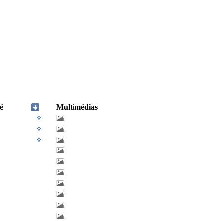
é
Multimédias